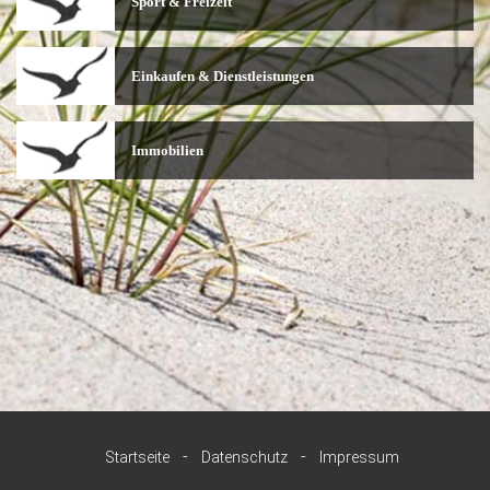
Sport & Freizeit
Einkaufen & Dienstleistungen
Immobilien
-
-
Startseite
Datenschutz
Impressum